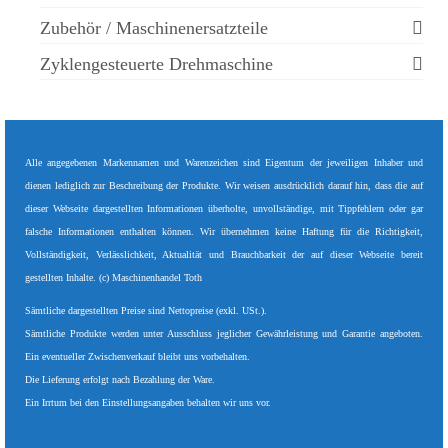
Zubehör / Maschinenersatzteile
Zyklengesteuerte Drehmaschine
Alle angegebenen Markennamen und Warenzeichen sind Eigentum der jeweiligen Inhaber und
dienen lediglich zur Beschreibung der Produkte. Wir weisen ausdrücklich darauf hin, dass die auf
dieser Webseite dargestellten Informationen überholte, unvollständige, mit Tippfehlern oder gar
falsche Informationen enthalten können. Wir übernehmen keine Haftung für die Richtigkeit,
Vollständigkeit, Verlässlichkeit, Aktualität und Brauchbarkeit der auf dieser Webseite bereit
gestellten Inhalte. (c) Maschinenhandel Toth
Sämtliche dargestellten Preise sind Nettopreise (exkl. USt.).
Sämtliche Produkte werden unter Ausschluss jeglicher Gewährleistung und Garantie angeboten.
Ein eventueller Zwischenverkauf bleibt uns vorbehalten.
Die Lieferung erfolgt nach Bezahlung der Ware.
Ein Irrtum bei den Einstellungsangaben behalten wir uns vor.