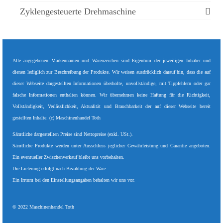
Zyklengesteuerte Drehmaschine
Alle angegebenen Markennamen und Warenzeichen sind Eigentum der jeweiligen Inhaber und
dienen lediglich zur Beschreibung der Produkte. Wir weisen ausdrücklich darauf hin, dass die auf
dieser Webseite dargestellten Informationen überholte, unvollständige, mit Tippfehlern oder gar
falsche Informationen enthalten können. Wir übernehmen keine Haftung für die Richtigkeit,
Vollständigkeit, Verlässlichkeit, Aktualität und Brauchbarkeit der auf dieser Webseite bereit
gestellten Inhalte. (c) Maschinenhandel Toth
Sämtliche dargestellten Preise sind Nettopreise (exkl. USt.).
Sämtliche Produkte werden unter Ausschluss jeglicher Gewährleistung und Garantie angeboten.
Ein eventueller Zwischenverkauf bleibt uns vorbehalten.
Die Lieferung erfolgt nach Bezahlung der Ware.
Ein Irrtum bei den Einstellungsangaben behalten wir uns vor.
© 2022 Maschinenhandel Toth