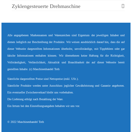
Zyklengesteuerte Drehmaschine
Alle angegebenen Markennamen und Warenzeichen sind Eigentum der jeweiligen Inhaber und
dienen lediglich zur Beschreibung der Produkte. Wir weisen ausdrücklich darauf hin, dass die auf
dieser Webseite dargestellten Informationen überholte, unvollständige, mit Tippfehlern oder gar
falsche Informationen enthalten können. Wir übernehmen keine Haftung für die Richtigkeit,
Vollständigkeit, Verlässlichkeit, Aktualität und Brauchbarkeit der auf dieser Webseite bereit
gestellten Inhalte. (c) Maschinenhandel Toth
Sämtliche dargestellten Preise sind Nettopreise (exkl. USt.).
Sämtliche Produkte werden unter Ausschluss jeglicher Gewährleistung und Garantie angeboten.
Ein eventueller Zwischenverkauf bleibt uns vorbehalten.
Die Lieferung erfolgt nach Bezahlung der Ware.
Ein Irrtum bei den Einstellungsangaben behalten wir uns vor.
© 2022 Maschinenhandel Toth