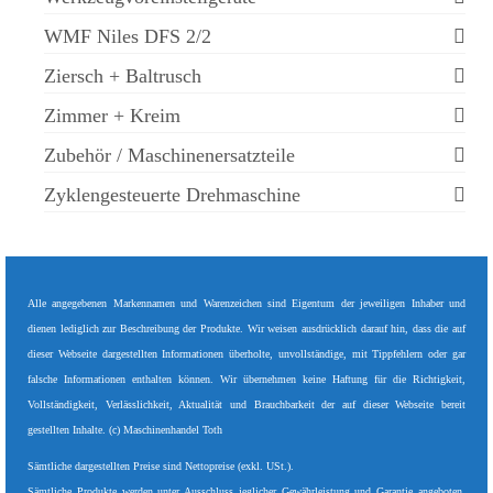
WMF Niles DFS 2/2
Ziersch + Baltrusch
Zimmer + Kreim
Zubehör / Maschinenersatzteile
Zyklengesteuerte Drehmaschine
Alle angegebenen Markennamen und Warenzeichen sind Eigentum der jeweiligen Inhaber und
dienen lediglich zur Beschreibung der Produkte. Wir weisen ausdrücklich darauf hin, dass die auf
dieser Webseite dargestellten Informationen überholte, unvollständige, mit Tippfehlern oder gar
falsche Informationen enthalten können. Wir übernehmen keine Haftung für die Richtigkeit,
Vollständigkeit, Verlässlichkeit, Aktualität und Brauchbarkeit der auf dieser Webseite bereit
gestellten Inhalte. (c) Maschinenhandel Toth
Sämtliche dargestellten Preise sind Nettopreise (exkl. USt.).
Sämtliche Produkte werden unter Ausschluss jeglicher Gewährleistung und Garantie angeboten.