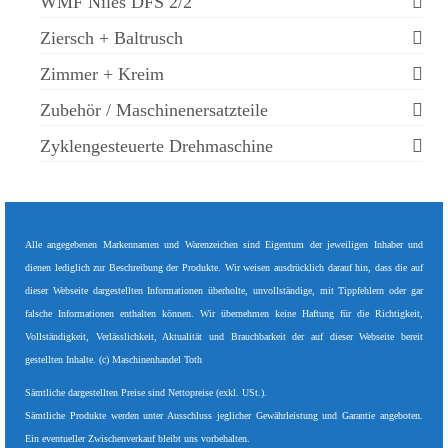
WMF Niles DFS 2/2
Ziersch + Baltrusch
Zimmer + Kreim
Zubehör / Maschinenersatzteile
Zyklengesteuerte Drehmaschine
Alle angegebenen Markennamen und Warenzeichen sind Eigentum der jeweiligen Inhaber und
dienen lediglich zur Beschreibung der Produkte. Wir weisen ausdrücklich darauf hin, dass die auf
dieser Webseite dargestellten Informationen überholte, unvollständige, mit Tippfehlern oder gar
falsche Informationen enthalten können. Wir übernehmen keine Haftung für die Richtigkeit,
Vollständigkeit, Verlässlichkeit, Aktualität und Brauchbarkeit der auf dieser Webseite bereit
gestellten Inhalte. (c) Maschinenhandel Toth
Sämtliche dargestellten Preise sind Nettopreise (exkl. USt.).
Sämtliche Produkte werden unter Ausschluss jeglicher Gewährleistung und Garantie angeboten.
Ein eventueller Zwischenverkauf bleibt uns vorbehalten.